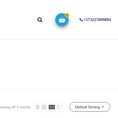
0
📞+573227699894
owing all 3 results
Default Sorting