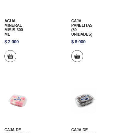
AGUA
CAJA
MINERAL
PANELITAS
MISIS 300
(30
ML
UNIDADES)
$
2.000
$
8.000
CAJA DE
CAJA DE