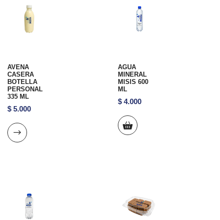
AVENA
AGUA
CASERA
MINERAL
BOTELLA
MISIS 600
PERSONAL
ML
335 ML
$
4.000
$
5.000