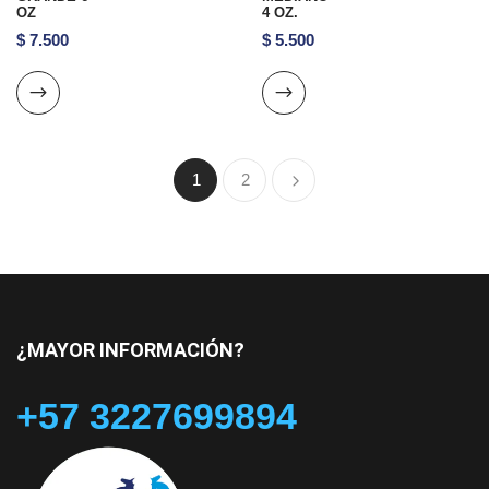
OZ
4 OZ.
$
7.500
$
5.500
1
2
¿MAYOR INFORMACIÓN?
+57 3227699894