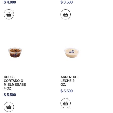
$
4.000
$
3.500
DULCE
ARROZ DE
CORTADO O
LECHE 9
MIELMESABE
OZ.
4 OZ
$
5.500
$
5.500