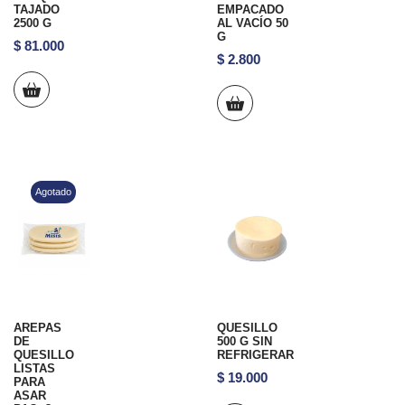
TAJADO
EMPACADO
2500 G
AL VACÍO 50
G
$
81.000
$
2.800
Agotado
AREPAS
QUESILLO
DE
500 G SIN
QUESILLO
REFRIGERAR
LISTAS
$
19.000
PARA
ASAR