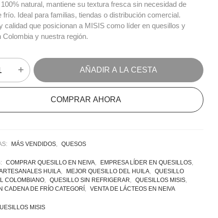
 100% natural, mantiene su textura fresca sin necesidad de
frío. Ideal para familias, tiendas o distribución comercial.
 y calidad que posicionan a MISIS como líder en quesillos y
n Colombia y nuestra región.
AÑADIR A LA CESTA
COMPRAR AHORA
AS:
MÁS VENDIDOS
,
QUESOS
S:
COMPRAR QUESILLO EN NEIVA
,
EMPRESA LÍDER EN QUESILLOS
,
ARTESANALES HUILA
,
MEJOR QUESILLO DEL HUILA
,
QUESILLO
L COLOMBIANO
,
QUESILLO SIN REFRIGERAR
,
QUESILLOS MISIS
,
N CADENA DE FRÍO CATEGORÍ
,
VENTA DE LÁCTEOS EN NEIVA
UESILLOS MISIS