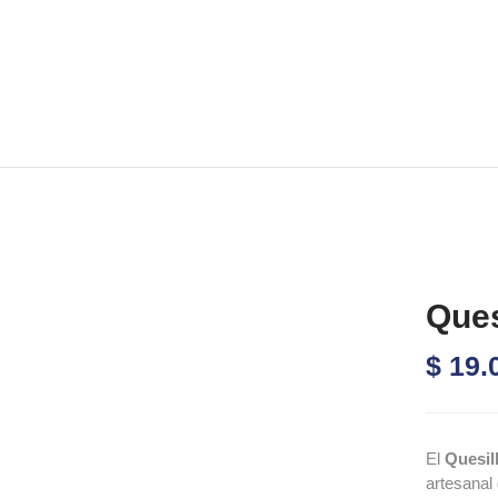
Que
$
19.
El
Quesill
artesanal