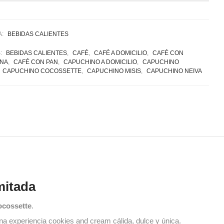
A:
BEBIDAS CALIENTES
S:
BEBIDAS CALIENTES
,
CAFÉ
,
CAFÉ A DOMICILIO
,
CAFÉ CON
ANA
,
CAFÉ CON PAN
,
CAPUCHINO A DOMICILIO
,
CAPUCHINO
,
CAPUCHINO COCOSSETTE
,
CAPUCHINO MISIS
,
CAPUCHINO NEIVA
mitada
ocossette
.
na experiencia cookies and cream cálida, dulce y única.