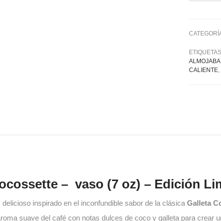
CATEGORÍ
ETIQUETA
ALMOJAB
CALIENTE
cossette – vaso (7 oz) – Edición Li
elicioso inspirado en el inconfundible sabor de la clásica
Galleta C
roma suave del café con notas dulces de coco y galleta para crear u