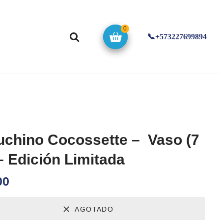
0
📞+573227699894
chino Cocossette – Vaso (7
– Edición Limitada
00
AGOTADO