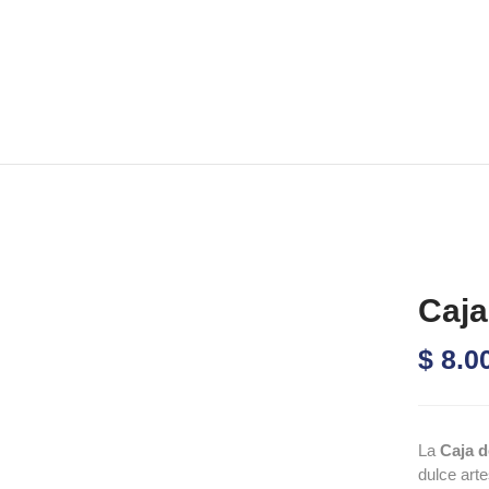
Caja
$
8.0
La
Caja d
dulce art