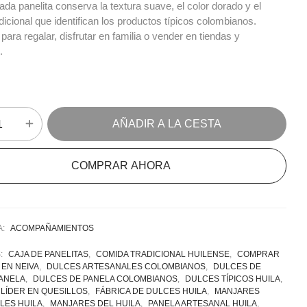
ada panelita conserva la textura suave, el color dorado y el
dicional que identifican los productos típicos colombianos.
para regalar, disfrutar en familia o vender en tiendas y
.
AÑADIR A LA CESTA
COMPRAR AHORA
A:
ACOMPAÑAMIENTOS
S:
CAJA DE PANELITAS
,
COMIDA TRADICIONAL HUILENSE
,
COMPRAR
 EN NEIVA
,
DULCES ARTESANALES COLOMBIANOS
,
DULCES DE
PANELA
,
DULCES DE PANELA COLOMBIANOS
,
DULCES TÍPICOS HUILA
,
LÍDER EN QUESILLOS
,
FÁBRICA DE DULCES HUILA
,
MANJARES
LES HUILA
,
MANJARES DEL HUILA
,
PANELA ARTESANAL HUILA
,